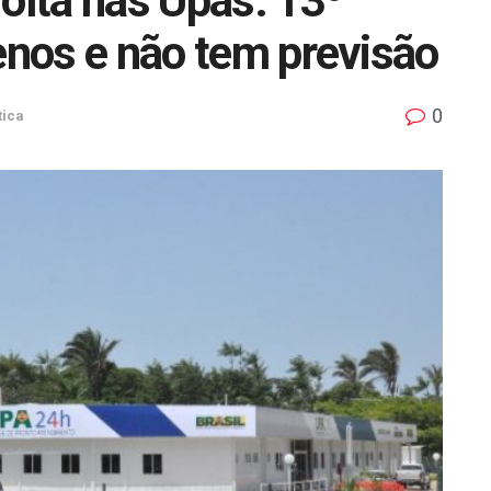
lta nas Upas: 13º
menos e não tem previsão
0
tica