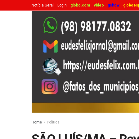
Notícia Geral
Login
globo.com
vídeo
gshow
globoes
Home
Política