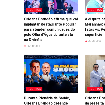
POLÍTICA
POLÍTICA
Orleans Brandão afirma que vai
A disputa p
implantar Restaurante Popular
Maranhão: A
para atender comunidades do
fatos vs. P
polo Olho d’Água durante ato
superficie
na Divinéia
06/08/2026
06/08/2026
POLÍTICA
POLÍTICA
Durante Plenária da Saúde,
Orleans Br
Orleans Brandão defende
da prefeita 