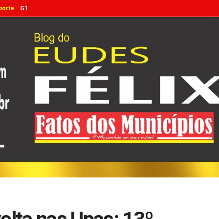
porte
G1