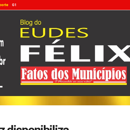
porte
G1