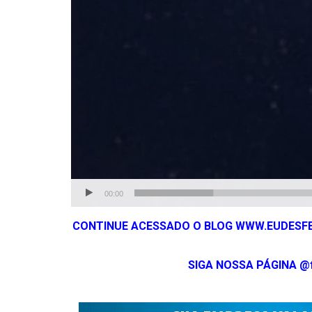
00:00
CONTINUE ACESSADO O BLOG WWW.EUDESFE
SIGA NOSSA PÁGINA @f