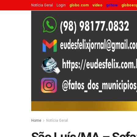
Notícia Geral
Login
globo.com
vídeo
gshow
globoes
Home
Notícia Geral