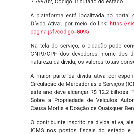
7.799/02, Código Tributário do estado.
A plataforma está localizada no portal 
Dívida Ativa”, por meio do link:
https://s
pagina.jsf?codigo=8095
Na tela do serviço, o cidadão pode cons
CNPJ/CPF dos devedores; nome dos de
natureza da dívida; os valores totais cons
A maior parte da dívida ativa corresp
Circulação de Mercadorias e Serviços (IC
este ano deve alcançar R$ 12,2 bilhões
Sobre a Propriedade de Veículos Auto
Causa Mortis e Doação de Quaisquer Bens o
O contribuinte inscrito na dívida ativa, 
ICMS nos postos fiscais do estado e im