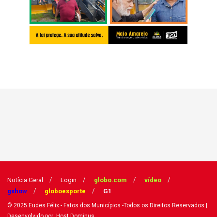
Notícia Geral
Login
globo.com
vídeo
gshow
globoesporte
G1
© 2025
Eudes Félix - Fatos dos Municípios
-Todos os Direitos Reservados
|
Desenvolvido por: Host Dominus
.