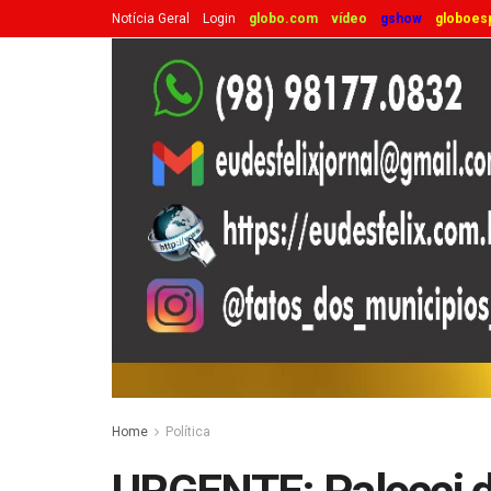
Notícia Geral
Login
globo.com
vídeo
gshow
globoes
Home
Política