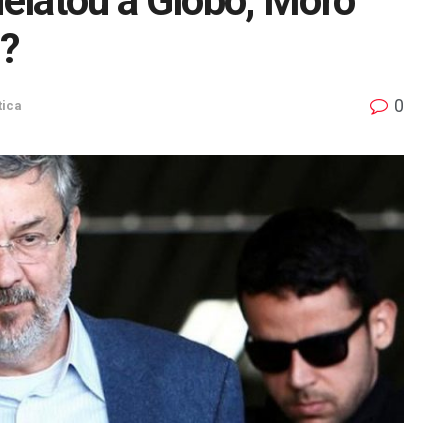
elatou a Globo; Moro
o?
0
tica