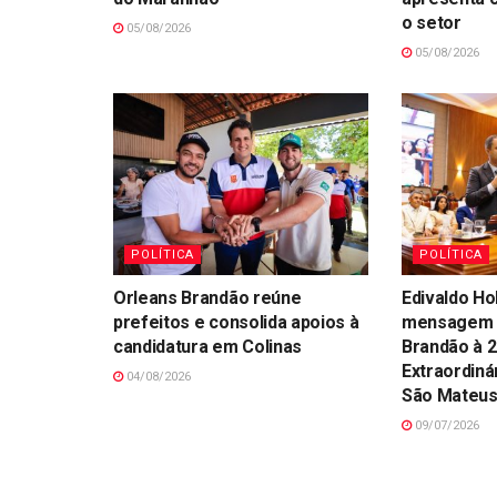
o setor
05/08/2026
05/08/2026
POLÍTICA
POLÍTICA
Orleans Brandão reúne
Edivaldo Ho
prefeitos e consolida apoios à
mensagem 
candidatura em Colinas
Brandão à 2
Extraordin
04/08/2026
São Mateu
09/07/2026