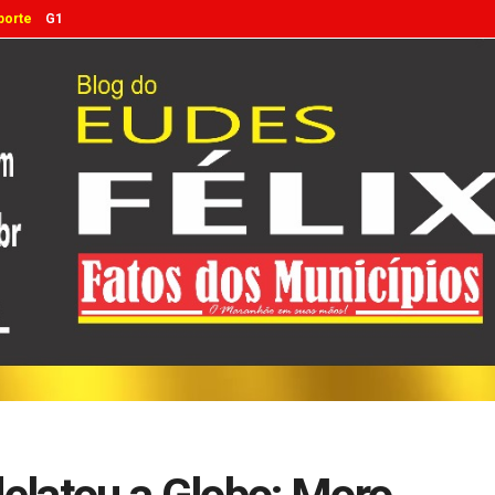
porte
G1