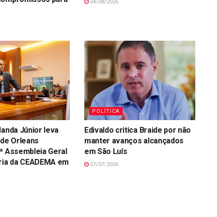
04/08/2026
POLÍTICA
landa Júnior leva
Edivaldo critica Braide por não
de Orleans
manter avanços alcançados
ª Assembleia Geral
em São Luís
ária da CEADEMA em
07/07/2026
s