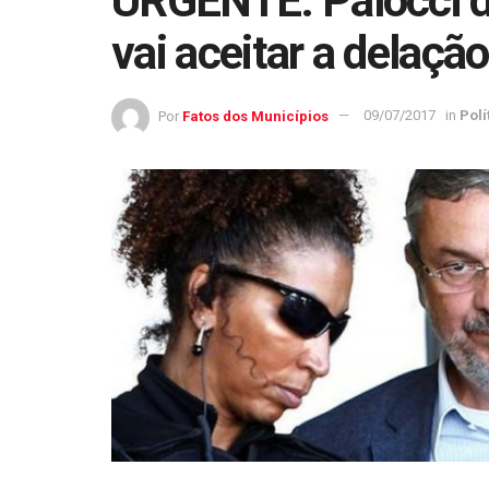
URGENTE: Palocci d
vai aceitar a delaçã
Por
Fatos dos Municípios
09/07/2017
in
Polí