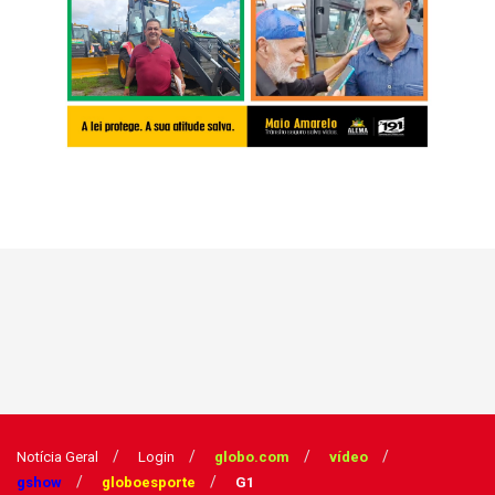
Notícia Geral
Login
globo.com
vídeo
gshow
globoesporte
G1