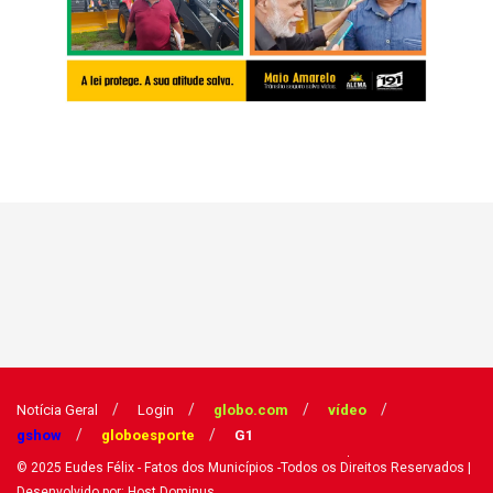
Notícia Geral
Login
globo.com
vídeo
gshow
globoesporte
G1
© 2025
Eudes Félix - Fatos dos Municípios
-Todos os Direitos Reservados
|
Desenvolvido por: Host Dominus
.