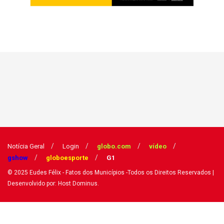
Notícia Geral
Login
globo.com
vídeo
gshow
globoesporte
G1
© 2025
Eudes Félix - Fatos dos Municípios
-Todos os Direitos Reservados
|
Desenvolvido por: Host Dominus
.