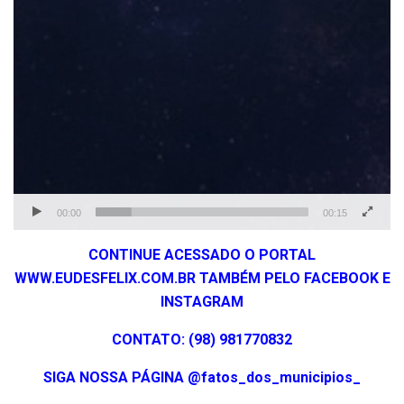
00:00
00:15
CONTINUE ACESSADO O PORTAL
WWW.EUDESFELIX.COM.BR TAMBÉM PELO FACEBOOK E
INSTAGRAM
CONTATO: (98) 981770832
SIGA NOSSA PÁGINA @fatos_dos_municipios_